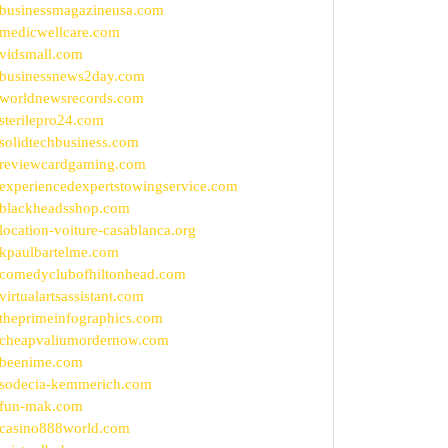
businessmagazineusa.com
medicwellcare.com
vidsmall.com
businessnews2day.com
worldnewsrecords.com
sterilepro24.com
solidtechbusiness.com
reviewcardgaming.com
experiencedexpertstowingservice.com
blackheadsshop.com
location-voiture-casablanca.org
kpaulbartelme.com
comedyclubofhiltonhead.com
virtualartsassistant.com
theprimeinfographics.com
cheapvaliumordernow.com
beenime.com
sodecia-kemmerich.com
fun-mak.com
casino888world.com