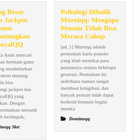
g Besar
Psikologi Dibalik
n Jackpot
Murniqq: Mengapa
onus
Pemain Tidak Bisa
Psikologi
ntungkan
Merasa Cukup
Menang
Dibalik
RoyalQQ
[ad_1] Murniqq adalah
Besar
Murniqq:
permainan kartu populer
ika Anda mencari
dengan
Mengapa
yang telah memikat para
an bermain game
Jackpot
Pemain
pemainnya selama beberapa
ang mendebarkan
generasi. Permainan ini
dan
Tidak
otensi menang
sederhana namun sangat
da bisa
Bonus
Bisa
membuat ketagihan, dan
ngi jackpot dan
Menguntungkan
Merasa
banyak pemain tidak dapat
oyalQQ yang
dari
Cukup
berhenti bermain begitu
kan. Dengan
RoyalQQ
mereka
permainan menarik
ah berlimpah,
Dominoqq
noqq Slot