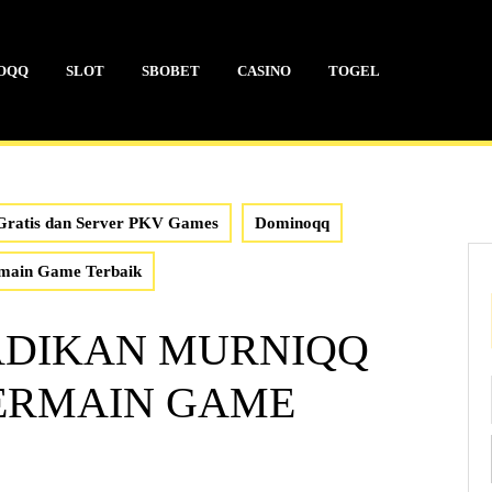
OQQ
SLOT
SBOBET
CASINO
TOGEL
 Gratis dan Server PKV Games
Dominoqq
main Game Terbaik
ADIKAN MURNIQQ
ERMAIN GAME