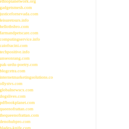
ethiopianetwork.org
gadgetsmesh.com
justicefornevada.com
leisuretours.info
hellotbsbro.com
farmandpetscare.com
computingservice.info
caiofracini.com
techpositive.info
unseonrang.com
pak-urdu-poetry.com
blogcetra.com
internetmarketingsolutions.co
ollystvs.com
globalnewscx.com
dogslives.com
pdfbookplanet.com
queenofrattan.com
thequeenofrattan.com
denohubpro.com
blades-knife.com