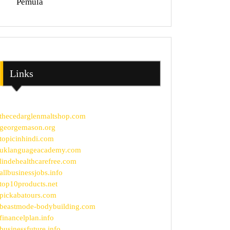
Pemula
Links
thecedarglenmaltshop.com
georgemason.org
topicinhindi.com
uklanguageacademy.com
lindehealthcarefree.com
allbusinessjobs.info
top10products.net
pickabatours.com
beastmode-bodybuilding.com
financelplan.info
businessfuture.info