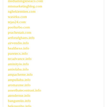
mediamingleseaco.com
mtsmarketingblog.com
nghekiemtien.com
wasirku.com
tejas24.com
poolturbo.com
prachestait.com
artforafghans.info
airvendio.info
healthexe.info
puretecx.info
tecadvance.info
aminityio.info
amiolahu.info
ampacheme.info
ampullahu.info
aromaxme.info
asserthatecontrast.info
atenderme.info
bangumiio.info
bekosunhu.info