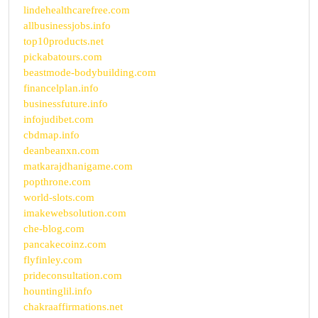
lindehealthcarefree.com
allbusinessjobs.info
top10products.net
pickabatours.com
beastmode-bodybuilding.com
financelplan.info
businessfuture.info
infojudibet.com
cbdmap.info
deanbeanxn.com
matkarajdhanigame.com
popthrone.com
world-slots.com
imakewebsolution.com
che-blog.com
pancakecoinz.com
flyfinley.com
prideconsultation.com
hountinglil.info
chakraaffirmations.net