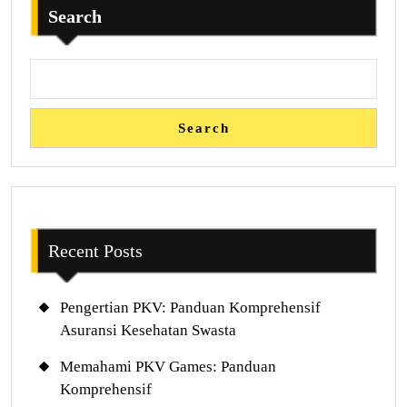
Search
Search
Recent Posts
Pengertian PKV: Panduan Komprehensif
Asuransi Kesehatan Swasta
Memahami PKV Games: Panduan
Komprehensif