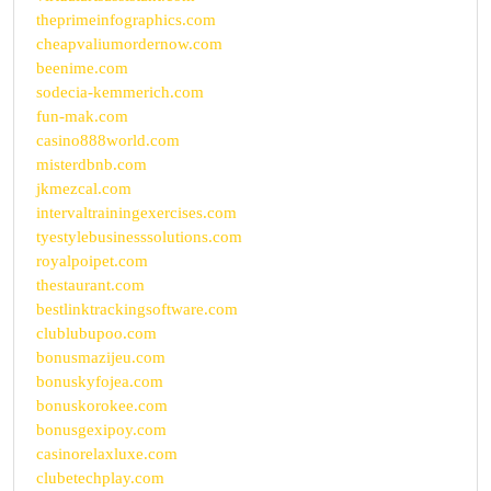
theprimeinfographics.com
cheapvaliumordernow.com
beenime.com
sodecia-kemmerich.com
fun-mak.com
casino888world.com
misterdbnb.com
jkmezcal.com
intervaltrainingexercises.com
tyestylebusinesssolutions.com
royalpoipet.com
thestaurant.com
bestlinktrackingsoftware.com
clublubupoo.com
bonusmazijeu.com
bonuskyfojea.com
bonuskorokee.com
bonusgexipoy.com
casinorelaxluxe.com
clubetechplay.com