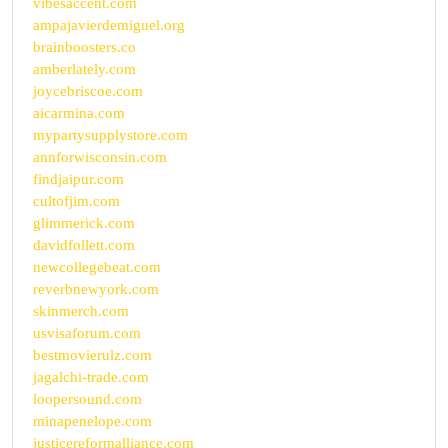
vibesaccent.com
ampajavierdemiguel.org
brainboosters.co
amberlately.com
joycebriscoe.com
aicarmina.com
mypartysupplystore.com
annforwisconsin.com
findjaipur.com
cultofjim.com
glimmerick.com
davidfollett.com
newcollegebeat.com
reverbnewyork.com
skinmerch.com
usvisaforum.com
bestmovierulz.com
jagalchi-trade.com
loopersound.com
minapenelope.com
justicereformalliance.com