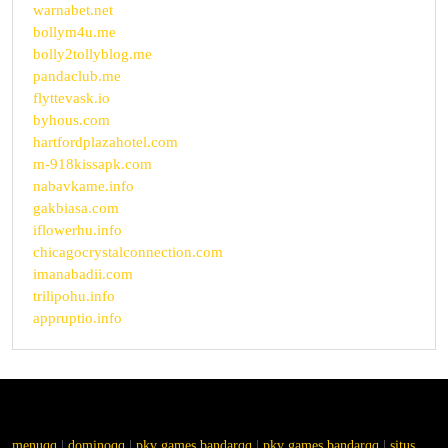
warnabet.net
bollym4u.me
bolly2tollyblog.me
pandaclub.me
flyttevask.io
byhous.com
hartfordplazahotel.com
m-918kissapk.com
nabavkame.info
gakbiasa.com
iflowerhu.info
chicagocrystalconnection.com
imanabadii.com
trilipohu.info
appruptio.info
menuqq
|
dominoqq
|
pkv games bandarqq
|
pkv games bandarqq
|
situs