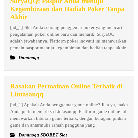
SuryaQQ: Paspor Anda menuju
Kegembiraan dan Hadiah Poker Tanpa
SuryaQQ:
Akhir
Paspor
[ad_1] Jika Anda seorang penggemar poker yang mencari
Anda
pengalaman poker online baru dan menarik, SuryaQQ
menuju
adalah jawabannya. Platform poker inovatif ini menawarkan
Kegembiraan
pemain paspor menuju kegembiraan dan hadiah tanpa akhir,
dan
Dominoqq
Hadiah
Poker
Tanpa
Rasakan Permainan Online Terbaik di
Akhir
Rasakan
Lintasanqq
Permainan
[ad_1] Apakah Anda penggemar game online? Jika ya, maka
Online
Anda perlu memeriksa Lintasanqq. Platform game online ini
Terbaik
menawarkan hiburan game terbaik, dengan beragam pilihan
di
game dan antarmuka ramah pengguna yang
Lintasanqq
Dominoqq SBOBET Slot