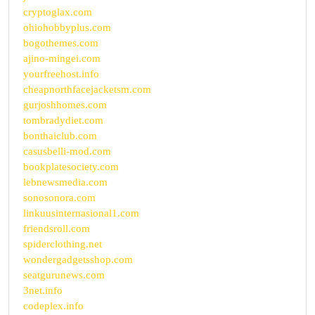
cryptoglax.com
ohiohobbyplus.com
bogothemes.com
ajino-mingei.com
yourfreehost.info
cheapnorthfacejacketsm.com
gurjoshhomes.com
tombradydiet.com
bonthaiclub.com
casusbelli-mod.com
bookplatesociety.com
lebnewsmedia.com
sonosonora.com
linkuusinternasional1.com
friendsroll.com
spiderclothing.net
wondergadgetsshop.com
seatgurunews.com
3net.info
codeplex.info