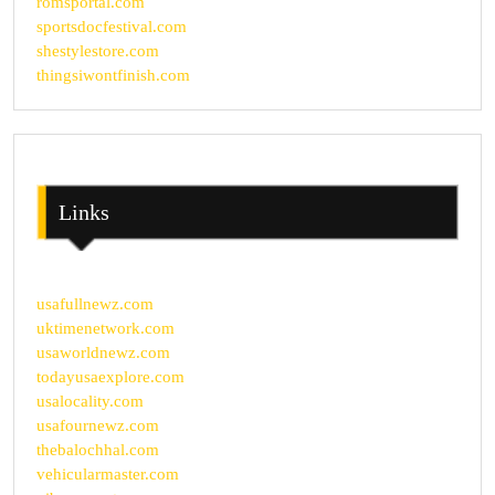
romsportal.com
sportsdocfestival.com
shestylestore.com
thingsiwontfinish.com
Links
usafullnewz.com
uktimenetwork.com
usaworldnewz.com
todayusaexplore.com
usalocality.com
usafournewz.com
thebalochhal.com
vehicularmaster.com