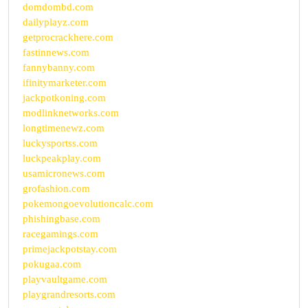
domdombd.com
dailyplayz.com
getprocrackhere.com
fastinnews.com
fannybanny.com
ifinitymarketer.com
jackpotkoning.com
modlinknetworks.com
longtimenewz.com
luckysportss.com
luckpeakplay.com
usamicronews.com
grofashion.com
pokemongoevolutioncalc.com
phishingbase.com
racegamings.com
primejackpotstay.com
pokugaa.com
playvaultgame.com
playgrandresorts.com