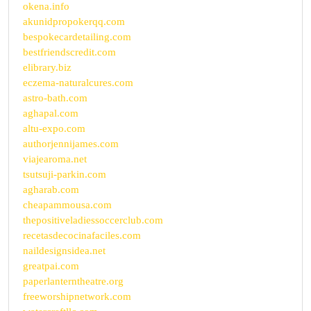
okena.info
akunidpropokerqq.com
bespokecardetailing.com
bestfriendscredit.com
elibrary.biz
eczema-naturalcures.com
astro-bath.com
aghapal.com
altu-expo.com
authorjennijames.com
viajearoma.net
tsutsuji-parkin.com
agharab.com
cheapammousa.com
thepositiveladiessoccerclub.com
recetasdecocinafaciles.com
naildesignsidea.net
greatpai.com
paperlanterntheatre.org
freeworshipnetwork.com