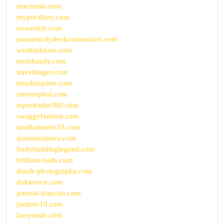
macramb.com
mypet-diary.com
oxweekly.com
panamacitydeckcontractors.com
westfashions.com
toolshandy.com
travelstager.com
trendinspires.com
rannyephul.com
reportradar360.com
swaggyfashion.com
taraftariumtv10.com
questionquery.com
bodybuildinglegend.com
brilliant-nails.com
dandr-photography.com
dokteroce.com
journal-francais.com
justintv10.com
lawyerule.com