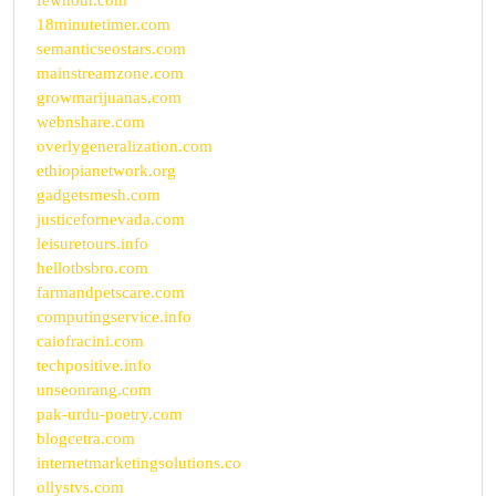
18minutetimer.com
semanticseostars.com
mainstreamzone.com
growmarijuanas.com
webnshare.com
overlygeneralization.com
ethiopianetwork.org
gadgetsmesh.com
justicefornevada.com
leisuretours.info
hellotbsbro.com
farmandpetscare.com
computingservice.info
caiofracini.com
techpositive.info
unseonrang.com
pak-urdu-poetry.com
blogcetra.com
internetmarketingsolutions.co
ollystvs.com