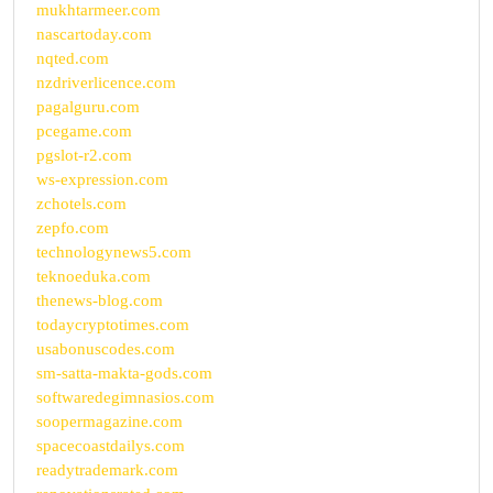
mukhtarmeer.com
nascartoday.com
nqted.com
nzdriverlicence.com
pagalguru.com
pcegame.com
pgslot-r2.com
ws-expression.com
zchotels.com
zepfo.com
technologynews5.com
teknoeduka.com
thenews-blog.com
todaycryptotimes.com
usabonuscodes.com
sm-satta-makta-gods.com
softwaredegimnasios.com
soopermagazine.com
spacecoastdailys.com
readytrademark.com