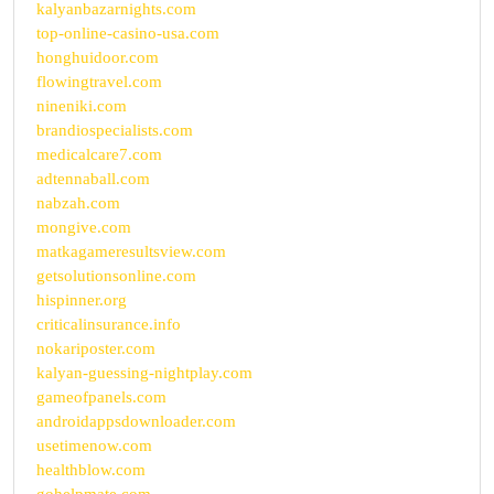
kalyanbazarnights.com
top-online-casino-usa.com
honghuidoor.com
flowingtravel.com
nineniki.com
brandiospecialists.com
medicalcare7.com
adtennaball.com
nabzah.com
mongive.com
matkagameresultsview.com
getsolutionsonline.com
hispinner.org
criticalinsurance.info
nokariposter.com
kalyan-guessing-nightplay.com
gameofpanels.com
androidappsdownloader.com
usetimenow.com
healthblow.com