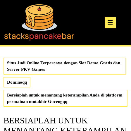
Skip
to
content
Ope
But
Situs Judi Online Terpercaya dengan Slot Demo Gratis dan
Server PKV Games
Dominoqq
Bersiaplah untuk menantang keterampilan Anda di platform
permainan mutakhir Gocengqq
BERSIAPLAH UNTUK
MENANTANG KETERAMPILAN