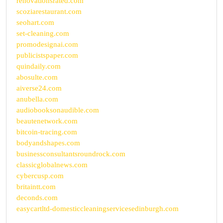
renovationsrated.com
scoziarestaurant.com
seohart.com
set-cleaning.com
promodesignai.com
publicistspaper.com
quindaily.com
abosulte.com
aiverse24.com
anubella.com
audiobooksonaudible.com
beautenetwork.com
bitcoin-tracing.com
bodyandshapes.com
businessconsultantsroundrock.com
classicglobalnews.com
cybercusp.com
britaintt.com
deconds.com
easycartltd-domesticcleaningservicesedinburgh.com