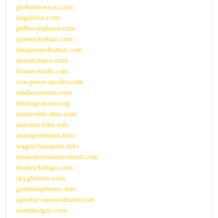
globalnewscx.com
dogslives.com
pdfbookplanet.com
queenofrattan.com
thequeenofrattan.com
denohubpro.com
blades-knife.com
one-piece-spoiler.com
studiooneiota.com
findingcasino.org
realworldcobra.com
automachine.info
autospeedsters.info
wagerchampion.info
monomousumicontest.com
deadricklingo.com
skyglobefx.com
gamblespherex.info
agentur-ramsenthaler.com
eomdesigns.com