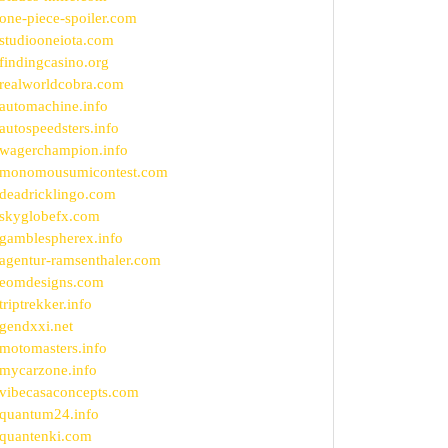
one-piece-spoiler.com
studiooneiota.com
findingcasino.org
realworldcobra.com
automachine.info
autospeedsters.info
wagerchampion.info
monomousumicontest.com
deadricklingo.com
skyglobefx.com
gamblespherex.info
agentur-ramsenthaler.com
eomdesigns.com
triptrekker.info
gendxxi.net
motomasters.info
mycarzone.info
vibecasaconcepts.com
quantum24.info
quantenki.com