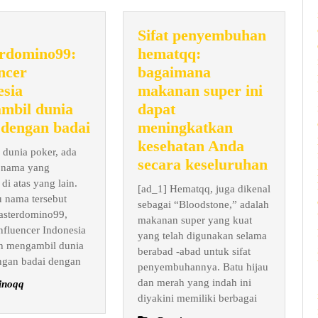
Sifat penyembuhan
rdomino99:
hematqq:
ncer
bagaimana
esia
makanan super ini
mbil dunia
dapat
Temui
 dengan badai
meningkatkan
Masterdomino99:
kesehatan Anda
 dunia poker, ada
Influencer
Sifat
secara keseluruhan
 nama yang
Indonesia
penyem
di atas yang lain.
[ad_1] Hematqq, juga dikenal
mengambil
hematq
u nama tersebut
sebagai “Bloodstone,” adalah
asterdomino99,
dunia
bagaim
makanan super yang kuat
nfluencer Indonesia
poker
makan
yang telah digunakan selama
ah mengambil dunia
berabad -abad untuk sifat
dengan
super
ngan badai dengan
penyembuhannya. Batu hijau
badai
ini
dan merah yang indah ini
inoqq
dapat
diyakini memiliki berbagai
mening