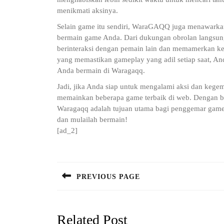
menikmati aksinya.
Selain game itu sendiri, WaraGAQQ juga menawarka
bermain game Anda. Dari dukungan obrolan langsung
berinteraksi dengan pemain lain dan memamerkan k
yang memastikan gameplay yang adil setiap saat, An
Anda bermain di Waragaqq.
Jadi, jika Anda siap untuk mengalami aksi dan kegem
memainkan beberapa game terbaik di web. Dengan b
Waragaqq adalah tujuan utama bagi penggemar game 
dan mulailah bermain!
[ad_2]
Post
navigation
PREVIOUS PAGE
Previous
post:
Related Post