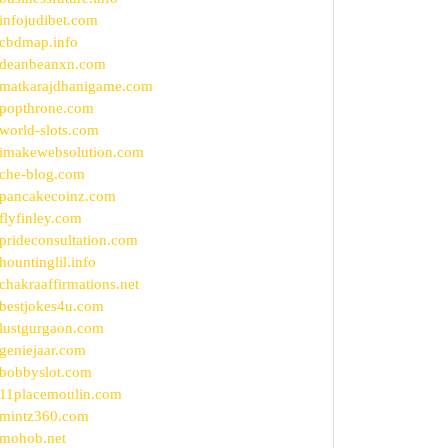
infojudibet.com
cbdmap.info
deanbeanxn.com
matkarajdhanigame.com
popthrone.com
world-slots.com
imakewebsolution.com
che-blog.com
pancakecoinz.com
flyfinley.com
prideconsultation.com
buhan
hountinglil.info
q:
chakraaffirmations.net
ana
bestjokes4u.com
lustgurgaon.com
an
geniejaar.com
bobbyslot.com
11placemoulin.com
mintz360.com
katkan
mohob.net