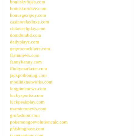
bonuskyfojea.com
bonuskorokee.com
bonusgexipoy.com
casinorelaxluxe.com
clubetechplay.com
domdombd.com
dailyplayz.com
getprocrackhere.com
fastinnews.com
fannybanny.com
ifinitymarketer.com
jackpotkoning.com
modlinknetworks.com
longtimenewz.com
luckysportss.com
luckpeakplay.com
usamicronews.com
grofashion.com
pokemongoevolutioncalc.com
phishingbase.com
racegamings.com