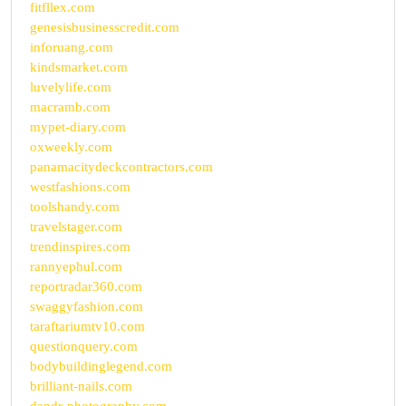
fitfllex.com
genesisbusinesscredit.com
inforuang.com
kindsmarket.com
luvelylife.com
macramb.com
mypet-diary.com
oxweekly.com
panamacitydeckcontractors.com
westfashions.com
toolshandy.com
travelstager.com
trendinspires.com
rannyephul.com
reportradar360.com
swaggyfashion.com
taraftariumtv10.com
questionquery.com
bodybuildinglegend.com
brilliant-nails.com