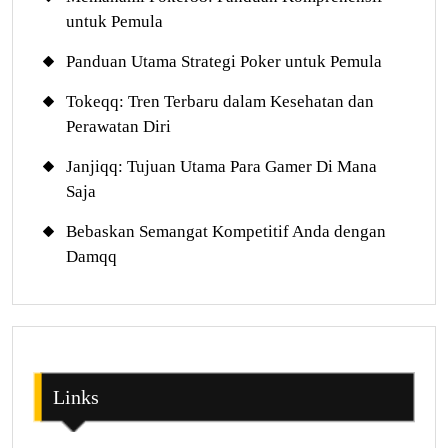
untuk Pemula
Panduan Utama Strategi Poker untuk Pemula
Tokeqq: Tren Terbaru dalam Kesehatan dan
Perawatan Diri
Janjiqq: Tujuan Utama Para Gamer Di Mana
Saja
Bebaskan Semangat Kompetitif Anda dengan
Damqq
Links