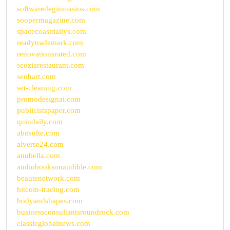
softwaredegimnasios.com
soopermagazine.com
spacecoastdailys.com
readytrademark.com
renovationsrated.com
scoziarestaurant.com
seohart.com
set-cleaning.com
promodesignai.com
publicistspaper.com
quindaily.com
abosulte.com
aiverse24.com
anubella.com
audiobooksonaudible.com
beautenetwork.com
bitcoin-tracing.com
bodyandshapes.com
businessconsultantsroundrock.com
classicglobalnews.com