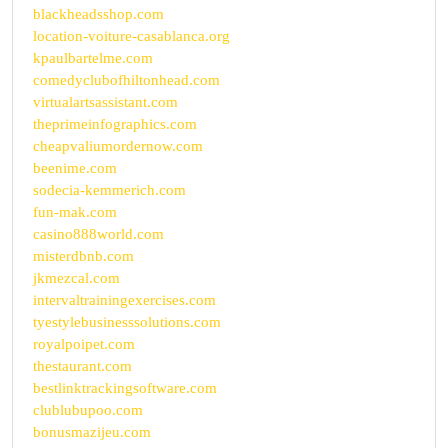
blackheadsshop.com
location-voiture-casablanca.org
kpaulbartelme.com
comedyclubofhiltonhead.com
virtualartsassistant.com
theprimeinfographics.com
cheapvaliumordernow.com
beenime.com
sodecia-kemmerich.com
fun-mak.com
casino888world.com
misterdbnb.com
jkmezcal.com
intervaltrainingexercises.com
tyestylebusinesssolutions.com
royalpoipet.com
thestaurant.com
bestlinktrackingsoftware.com
clublubupoo.com
bonusmazijeu.com