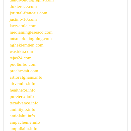
dandr-photography.com
dokteroce.com
journal-francais.com
justintv10.com
lawyerule.com
mediamingleseaco.com
mtsmarketingblog.com
nghekiemtien.com
wasirku.com
tejas24.com
poolturbo.com
prachestait.com
artforafghans.info
airvendio.info
healthexe.info
puretecx.info
tecadvance.info
aminityio.info
amiolahu.info
ampacheme.info
ampullahu.info