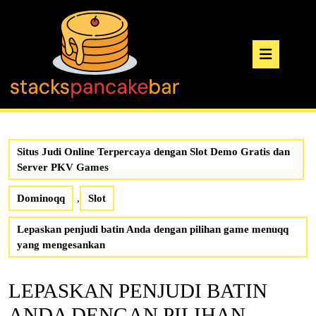
Skip
to
content
Ope
But
Situs Judi Online Terpercaya dengan Slot Demo Gratis dan
Server PKV Games
Dominoqq
,
Slot
Lepaskan penjudi batin Anda dengan pilihan game menuqq
yang mengesankan
LEPASKAN PENJUDI BATIN
ANDA DENGAN PILIHAN