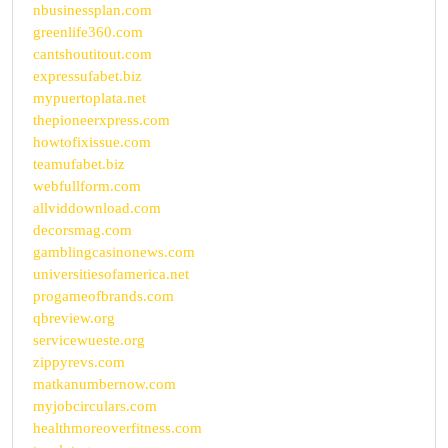
nbusinessplan.com
greenlife360.com
cantshoutitout.com
expressufabet.biz
mypuertoplata.net
thepioneerxpress.com
howtofixissue.com
teamufabet.biz
webfullform.com
allviddownload.com
decorsmag.com
gamblingcasinonews.com
universitiesofamerica.net
progameofbrands.com
qbreview.org
servicewueste.org
zippyrevs.com
matkanumbernow.com
myjobcirculars.com
healthmoreoverfitness.com