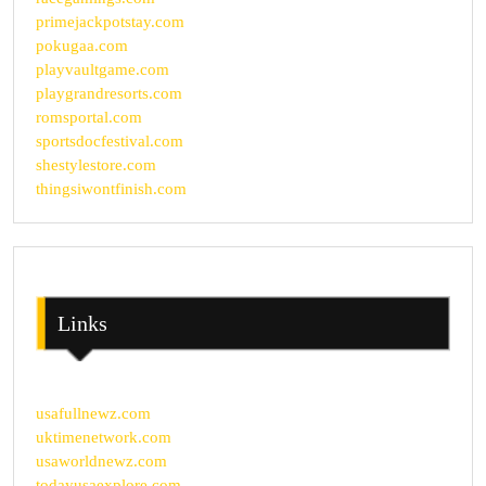
primejackpotstay.com
pokugaa.com
playvaultgame.com
playgrandresorts.com
romsportal.com
sportsdocfestival.com
shestylestore.com
thingsiwontfinish.com
Links
usafullnewz.com
uktimenetwork.com
usaworldnewz.com
todayusaexplore.com