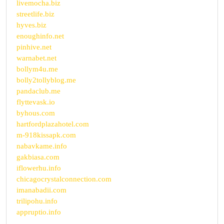
livemocha.biz
streetlife.biz
hyves.biz
enoughinfo.net
pinhive.net
warnabet.net
bollym4u.me
bolly2tollyblog.me
pandaclub.me
flyttevask.io
byhous.com
hartfordplazahotel.com
m-918kissapk.com
nabavkame.info
gakbiasa.com
iflowerhu.info
chicagocrystalconnection.com
imanabadii.com
trilipohu.info
appruptio.info