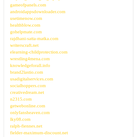
gameofpanels.com
androidappsdownloader.com
usetimenow.com
healthblow.com
gohelpmate.com
rajdhani-satta-matka.com
writerscraft.net
elearning-childprotection.com
wrestling4mena.com
knowledgeforall.info
brand2lastio.com
usadigitalservices.com
socialhoppers.com
creativedream.net
n2315.com
getwebonline.com
onlyfansheaven.com
lky08.com
ralph-fiennes.net
fielder-maximum-discount.net