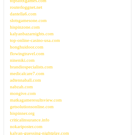
topslotxgames.com
routerloggnet.net
dantella6.com
slotsgamesone.com
hispinzone.com
kalyanbazarnights.com
top-online-casino-usa.com
honghuidoor.com
flowingtravel.com
nineniki.com
brandiospecialists.com
medicalcare7.com
adtennaball.com
nabzah.com
mongive.com
matkagameresultsview.com
getsolutionsonline.com
hispinner.org
criticalinsurance.info
nokariposter.com
kalyan-guessing-nightplay.com