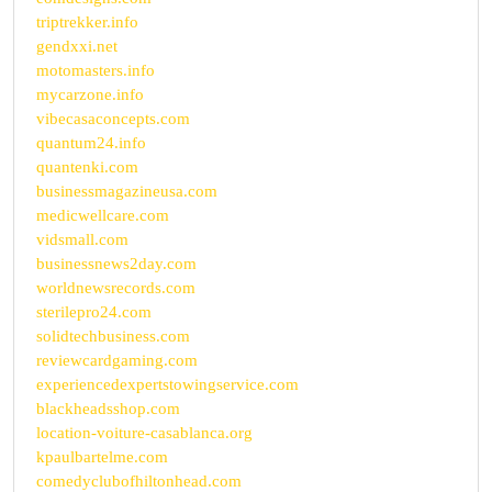
triptrekker.info
gendxxi.net
motomasters.info
mycarzone.info
vibecasaconcepts.com
quantum24.info
quantenki.com
businessmagazineusa.com
medicwellcare.com
vidsmall.com
businessnews2day.com
worldnewsrecords.com
sterilepro24.com
solidtechbusiness.com
reviewcardgaming.com
experiencedexpertstowingservice.com
blackheadsshop.com
location-voiture-casablanca.org
kpaulbartelme.com
comedyclubofhiltonhead.com