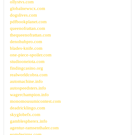
ollystvs.com
globalnewscx.com
dogslives.com
pdfbookplanet.com
queenofrattan.com
thequeenofrattan.com
denohubpro.com
blades-knife.com
one-piece-spoiler.com
studiooneiota.com
findingcasino.org
realworldcobra.com
automachine.info
autospeedsters.info
wagerchampion.info
monomousumicontest.com
deadricklingo.com
skyglobefx.com
gamblespherex.info
agentur-ramsenthaler.com
eomdesigns.com