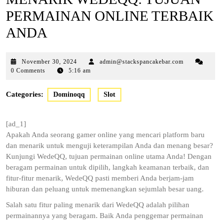
PERMAINAN ONLINE TERBAIK
ANDA
November
November 30, 2024
admin@stackspancakebar.com
30,
0 Comments
5:16 am
2024
Categories:
Dominoqq
Slot
[ad_1]
Apakah Anda seorang gamer online yang mencari platform baru
dan menarik untuk menguji keterampilan Anda dan menang besar?
Kunjungi WedeQQ, tujuan permainan online utama Anda! Dengan
beragam permainan untuk dipilih, langkah keamanan terbaik, dan
fitur-fitur menarik, WedeQQ pasti memberi Anda berjam-jam
hiburan dan peluang untuk memenangkan sejumlah besar uang.
Salah satu fitur paling menarik dari WedeQQ adalah pilihan
permainannya yang beragam. Baik Anda penggemar permainan