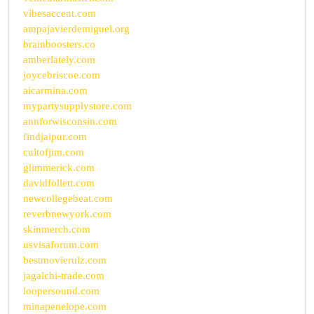
vibesaccent.com
ampajavierdemiguel.org
brainboosters.co
amberlately.com
joycebriscoe.com
aicarmina.com
mypartysupplystore.com
annforwisconsin.com
findjaipur.com
cultofjim.com
glimmerick.com
davidfollett.com
newcollegebeat.com
reverbnewyork.com
skinmerch.com
usvisaforum.com
bestmovierulz.com
jagalchi-trade.com
loopersound.com
minapenelope.com