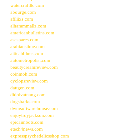
watercraftllc.com
abourge.com
afiliixs.com
alharammallz.com
americanbulletins.com
asespares.com
arabianstime.com
atticabblues.com
autometropolist.com
beautycreamreview.com
coinmoh.com
cyclopsreview.com
dattgen.com
didoivatnang.com
dogsbarks.com
dwmsoftwarehouse.com
enjoytroyjackson.com
epicaimbots.com
etech4news.com
expresspsychedelicsshop.com