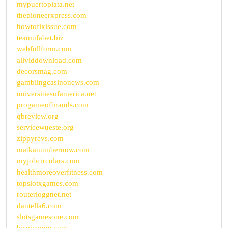
mypuertoplata.net
thepioneerxpress.com
howtofixissue.com
teamufabet.biz
webfullform.com
allviddownload.com
decorsmag.com
gamblingcasinonews.com
universitiesofamerica.net
progameofbrands.com
qbreview.org
servicewueste.org
zippyrevs.com
matkanumbernow.com
myjobcirculars.com
healthmoreoverfitness.com
topslotxgames.com
routerloggnet.net
dantella6.com
slotsgamesone.com