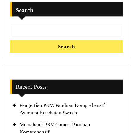
Search
Search
Recent Posts
Pengertian PKV: Panduan Komprehensif
Asuransi Kesehatan Swasta
Memahami PKV Games: Panduan
Komprehensif