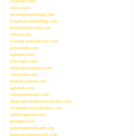
codeplex.info
okena.info
akunidpropokerqq.com
bespokecardetailing.com
bestfriendscredit.com
elibrary.biz
eczema-naturalcures.com
astro-bath.com
aghapal.com
altu-expo.com
authorjennijames.com
viajearoma.net
tsutsuji-parkin.com
agharab.com
cheapammousa.com
thepositiveladiessoccerclub.com
recetasdecocinafaciles.com
naildesignsidea.net
greatpai.com
paperlanterntheatre.org
freeworshipnetwork.com