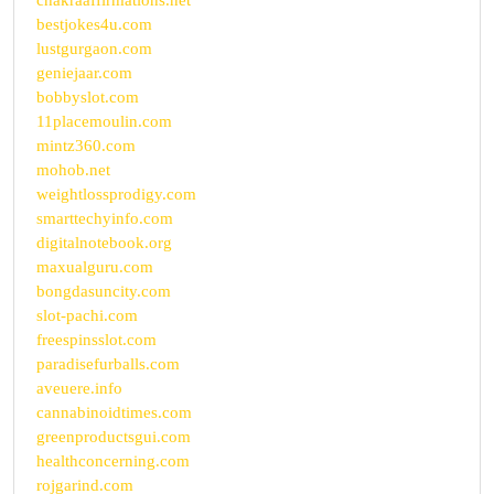
bestjokes4u.com
lustgurgaon.com
geniejaar.com
bobbyslot.com
11placemoulin.com
mintz360.com
mohob.net
weightlossprodigy.com
smarttechyinfo.com
digitalnotebook.org
maxualguru.com
bongdasuncity.com
slot-pachi.com
freespinsslot.com
paradisefurballs.com
aveuere.info
cannabinoidtimes.com
greenproductsgui.com
healthconcerning.com
rojgarind.com