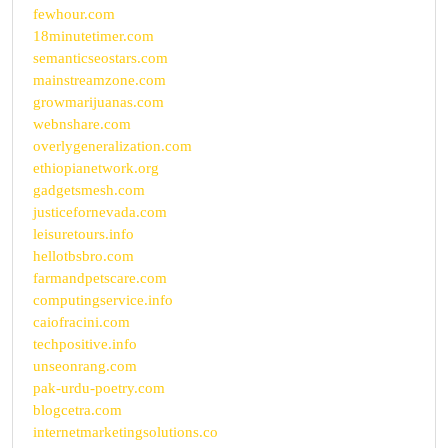
fewhour.com
18minutetimer.com
semanticseostars.com
mainstreamzone.com
growmarijuanas.com
webnshare.com
overlygeneralization.com
ethiopianetwork.org
gadgetsmesh.com
justicefornevada.com
leisuretours.info
hellotbsbro.com
farmandpetscare.com
computingservice.info
caiofracini.com
techpositive.info
unseonrang.com
pak-urdu-poetry.com
blogcetra.com
internetmarketingsolutions.co