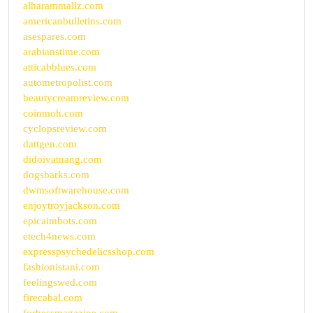
alharammallz.com
americanbulletins.com
asespares.com
arabianstime.com
atticabblues.com
autometropolist.com
beautycreamreview.com
coinmoh.com
cyclopsreview.com
dattgen.com
didoivatnang.com
dogsbarks.com
dwmsoftwarehouse.com
enjoytroyjackson.com
epicaimbots.com
etech4news.com
expresspsychedelicsshop.com
fashionistani.com
feelingswed.com
firecabal.com