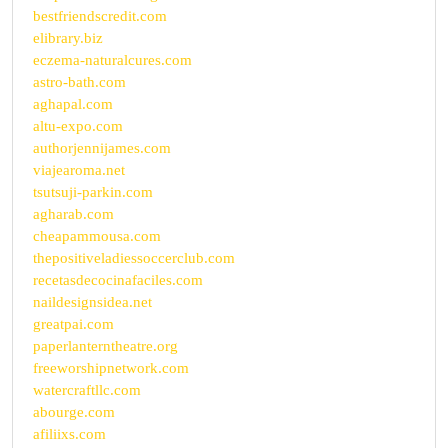
bestfriendscredit.com
elibrary.biz
eczema-naturalcures.com
astro-bath.com
aghapal.com
altu-expo.com
authorjennijames.com
viajearoma.net
tsutsuji-parkin.com
agharab.com
cheapammousa.com
thepositiveladiessoccerclub.com
recetasdecocinafaciles.com
naildesignsidea.net
greatpai.com
paperlanterntheatre.org
freeworshipnetwork.com
watercraftllc.com
abourge.com
afiliixs.com