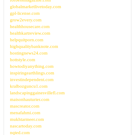
forbessmagazine.com
globalmarketlivetoday.com
gpl-license.com
grow2every.com
healthhousecare.com
healthkartreview.com
helpquitporn.com
highqualitybanknote.com
hostingnews24.com
hottstyle.com
howtodiyanything.com
inspiringearthlings.com
investindependent.com
kralbozguncu1.com
landscapinggainesvillefl.com
maisonhauturier.com
mascreator.com
menafahmi.com
mukhtarmeer.com
nascartoday.com
nqted.com