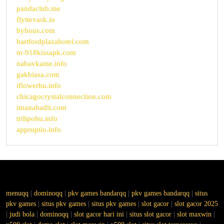
pandaclub.me
flyttevask.io
byhous.com
hartfordplazahotel.com
m-918kissapk.com
nabavkame.info
gakbiasa.com
iflowerhu.info
chicagocrystalconnection.com
imanabadii.com
trilipohu.info
appruptio.info
menuqq
|
dominoqq
|
pkv games bandarqq
|
pkv games bandarqq
|
situs
pkv games
|
situs pkv games
|
situs pkv games
|
slot gacor
|
slot gacor 2025
|
judi bola
|
dominoqq
|
slot gacor hari ini
|
situs slot gacor
|
slot maxwin
|