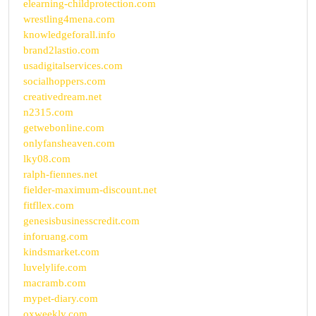
elearning-childprotection.com
wrestling4mena.com
knowledgeforall.info
brand2lastio.com
usadigitalservices.com
socialhoppers.com
creativedream.net
n2315.com
getwebonline.com
onlyfansheaven.com
lky08.com
ralph-fiennes.net
fielder-maximum-discount.net
fitfllex.com
genesisbusinesscredit.com
inforuang.com
kindsmarket.com
luvelylife.com
macramb.com
mypet-diary.com
oxweekly.com