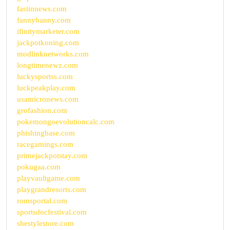
fastinnews.com
fannybanny.com
ifinitymarketer.com
jackpotkoning.com
modlinknetworks.com
longtimenewz.com
luckysportss.com
luckpeakplay.com
usamicronews.com
grofashion.com
pokemongoevolutioncalc.com
phishingbase.com
racegamings.com
primejackpotstay.com
pokugaa.com
playvaultgame.com
playgrandresorts.com
romsportal.com
sportsdocfestival.com
shestylestore.com