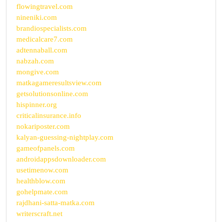
flowingtravel.com
nineniki.com
brandiospecialists.com
medicalcare7.com
adtennaball.com
nabzah.com
mongive.com
matkagameresultsview.com
getsolutionsonline.com
hispinner.org
criticalinsurance.info
nokariposter.com
kalyan-guessing-nightplay.com
gameofpanels.com
androidappsdownloader.com
usetimenow.com
healthblow.com
gohelpmate.com
rajdhani-satta-matka.com
writerscraft.net