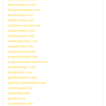
queenofrattan.com
thequeenofrattan.com
denohubpro.com
blades-knife.com
one-piece-spoiler.com
studiooneiota.com
findingcasino.org
realworldcobra.com
automachine.info
autospeedsters.info
wagerchampion.info
monomousumicontest.com
deadricklingo.com
skyglobefx.com
gamblespherex.info
agentur-ramsenthaler.com
eomdesigns.com
triptrekker.info
gendxxi.net
motomasters.info