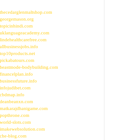
thecedarglenmaltshop.com
georgemason.org
topicinhindi.com
uklanguageacademy.com
lindehealthcarefree.com
allbusinessjobs.info
top10products.net
pickabatours.com
beastmode-bodybuilding.com
financelplan.info
businessfuture.info
infojudibet.com
cbdmap.info
deanbeanxn.com
matkarajdhanigame.com
popthrone.com
world-slots.com
imakewebsolution.com
che-blog.com