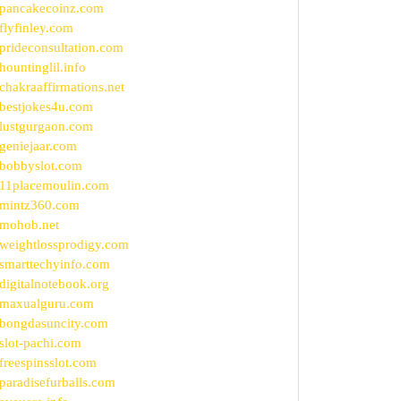
pancakecoinz.com
flyfinley.com
prideconsultation.com
hountinglil.info
chakraaffirmations.net
bestjokes4u.com
lustgurgaon.com
geniejaar.com
bobbyslot.com
11placemoulin.com
mintz360.com
mohob.net
weightlossprodigy.com
smarttechyinfo.com
digitalnotebook.org
maxualguru.com
bongdasuncity.com
slot-pachi.com
freespinsslot.com
paradisefurballs.com